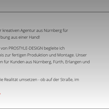
er kreativen Agentur aus Nürnberg für
rbung aus einer Hand!
 von PROSTYLE-DESIGN begleite ich
is zur fertigen Produktion und Montage. Unser
ren für Kunden aus Nürnberg, Fürth, Erlangen und
e Realität umsetzen - ob auf der Straße, im
?