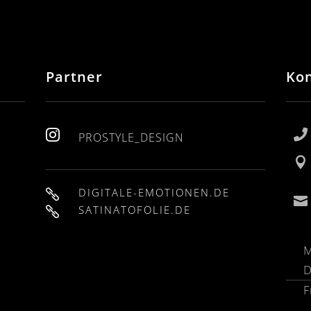
Partner
Ko


PROSTYLE_DESIGN

DIGITALE-EMOTIONEN.DE


SATINATOFOLIE.DE

M
F